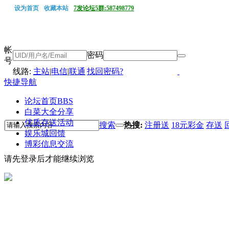
设为首页
收藏本站
7发论坛5群:587498779
帐
密码
号
线路:
主站
|
电信
|
联通
找回密码?
快捷导航
论坛首页
BBS
白菜大全分享
优质存送活动
搜索
热搜:
注册送
18元彩金
存送
娱乐城回馈
博彩信息交流
请先登录后才能继续浏览