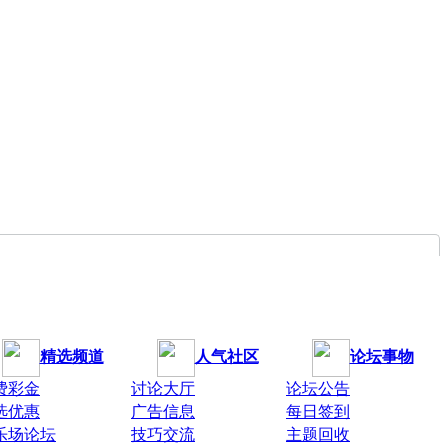
精选频道
人气社区
论坛事物
费彩金
讨论大厅
论坛公告
选优惠
广告信息
每日签到
乐场论坛
技巧交流
主题回收