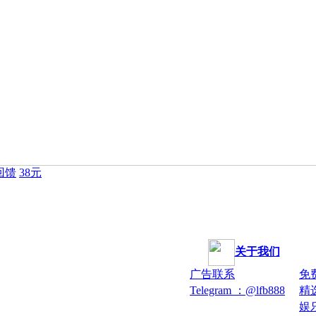
回馈
38元
关于我们
广告联系
免
Telegram ：@lfb888
精
娱