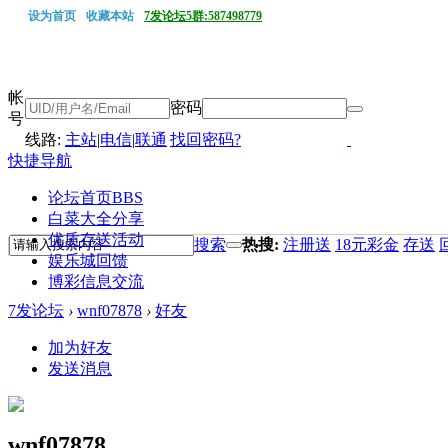
设为首页
收藏本站
7发论坛5群:587498779
帐
密码
号
线路:
主站
|
电信
|
联通
找回密码?
快捷导航
论坛首页
BBS
白菜大全分享
优质存送活动
搜索
热搜:
注册送
18元彩金
存送
娱乐城回馈
博彩信息交流
7发论坛
›
wnf07878
›
好友
加为好友
发送消息
wnf07878