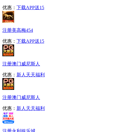
优惠：
下载APP送15
注册
美高梅454
优惠：
下载APP送15
注册
澳门威尼斯人
优惠：
新人天天福利
注册
澳门威尼斯人
优惠：
新人天天福利
注册
永利娱乐城