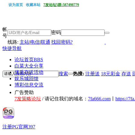
设为首页
收藏本站
7发论坛5群:587498779
帐
密码
号
线路:
主站
|
电信
|
联通
找回密码?
快捷导航
论坛首页
BBS
白菜大全分享
优质存送活动
搜索
热搜:
注册送
18元彩金
存送
娱乐城回馈
博彩信息交流
广告赞助
7发策略论坛
/ 请记住我们的域名：
7fa666.com
丨
https://7fa
注册
PG官网397