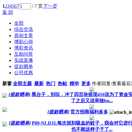
1
2
3
4
5
6
7
/ 7 页
下一页
返 回
全部
综合交流
原创文章
博彩心得
博彩资讯
互助问答
实战直播
提款晒单
公司优惠
新窗
全部主题
最新
热门
热帖
精华
更多
作者
回复/查看
最后
[
提款晒单
]
黑台子，别玩，冲了四百块提现416说为了资金
了之后又说审核bu...
[
提款晒单
]
官方招商福利多多
[
提款晒单
]
P89-NLD31.每次抓到吸血的蚊子，我会对它
也不能这样子干了...