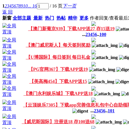
1
2
3
4
5
6
7
8
9
10
... 16
/ 16 页
下一页
返 回
新窗
全部主题
最新
热门
热帖
精华
更多
作者
回复/查看
最后
【澳门新葡京939】下载APP送27 存15送19
...
2
3
4
5
6
..
100
【澳门威尼斯人】每天签到奖励
【U博国际】每日签到 每日礼金
【PG官网367】下载APP送19
【美高梅454】下载APP送15
【澳门永利娱乐城】下载APP送18
【云顶娱乐7305】下载app完善信息礼包中心自助领取
...
2
3
4
5
6
..
101
【威尼斯国际】注册送18 存100送68