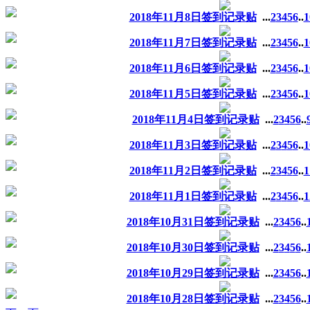
2018年11月8日签到记录贴
...
2
3
4
5
6
..
1
2018年11月7日签到记录贴
...
2
3
4
5
6
..
1
2018年11月6日签到记录贴
...
2
3
4
5
6
..
1
2018年11月5日签到记录贴
...
2
3
4
5
6
..
1
2018年11月4日签到记录贴
...
2
3
4
5
6
..
2018年11月3日签到记录贴
...
2
3
4
5
6
..
1
2018年11月2日签到记录贴
...
2
3
4
5
6
..
1
2018年11月1日签到记录贴
...
2
3
4
5
6
..
1
2018年10月31日签到记录贴
...
2
3
4
5
6
..
2018年10月30日签到记录贴
...
2
3
4
5
6
..
2018年10月29日签到记录贴
...
2
3
4
5
6
..
2018年10月28日签到记录贴
...
2
3
4
5
6
..