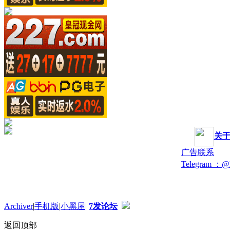
关
广告联系
Telegram ：@
Archiver
|
手机版
|
小黑屋
|
7发论坛
返回顶部