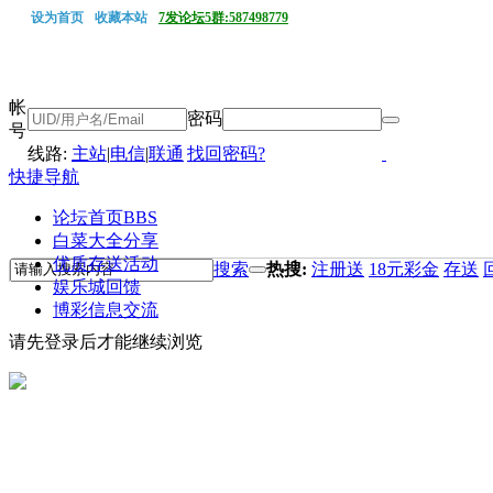
设为首页
收藏本站
7发论坛5群:587498779
帐
密码
号
线路:
主站
|
电信
|
联通
找回密码?
快捷导航
论坛首页
BBS
白菜大全分享
优质存送活动
搜索
热搜:
注册送
18元彩金
存送
娱乐城回馈
博彩信息交流
请先登录后才能继续浏览