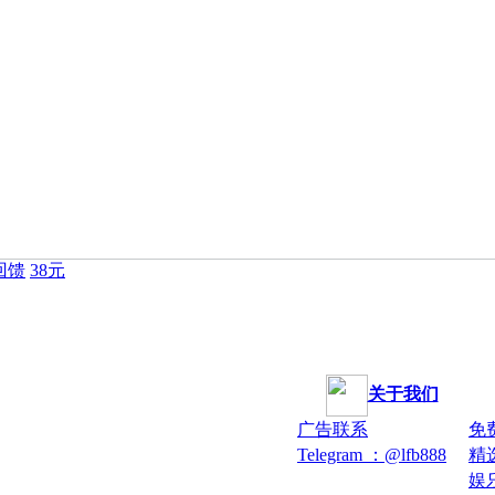
回馈
38元
关于我们
广告联系
免
Telegram ：@lfb888
精
娱