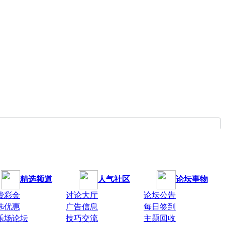
精选频道
人气社区
论坛事物
费彩金
讨论大厅
论坛公告
选优惠
广告信息
每日签到
乐场论坛
技巧交流
主题回收