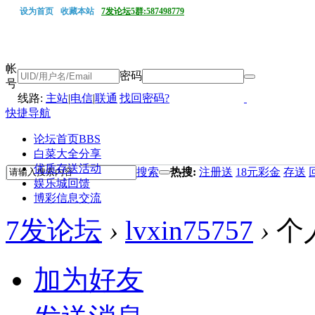
设为首页
收藏本站
7发论坛5群:587498779
帐
密码
号
线路:
主站
|
电信
|
联通
找回密码?
快捷导航
论坛首页
BBS
白菜大全分享
优质存送活动
搜索
热搜:
注册送
18元彩金
存送
娱乐城回馈
博彩信息交流
7发论坛
›
lvxin75757
›
个
加为好友