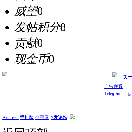
威望
0
发帖积分
8
贡献
0
现金币
0
关
广告联系
Telegram ：@
Archiver
|
手机版
|
小黑屋
|
7发论坛