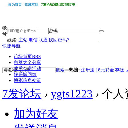
设为首页
收藏本站
7发论坛5群:587498779
帐
密码
号
线路:
主站
|
电信
|
联通
找回密码?
快捷导航
论坛首页
BBS
白菜大全分享
优质存送活动
搜索
热搜:
注册送
18元彩金
存送
娱乐城回馈
博彩信息交流
7发论坛
›
ygts1223
›
个人
加为好友