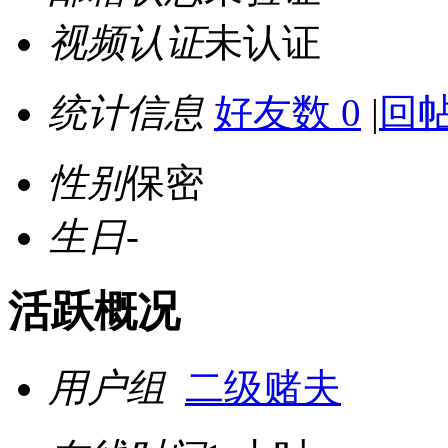
视频认证
未认证
统计信息
好友数 0
|
回帖
性别
保密
生日
-
活跃概况
用户组
二级赌夫