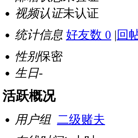
视频认证
未认证
统计信息
好友数 0
|
回帖
性别
保密
生日
-
活跃概况
用户组
二级赌夫