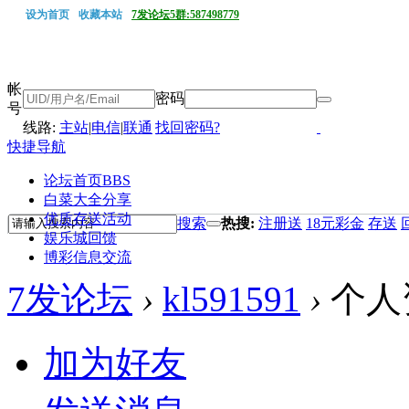
设为首页
收藏本站
7发论坛5群:587498779
帐
密码
号
线路:
主站
|
电信
|
联通
找回密码?
快捷导航
论坛首页
BBS
白菜大全分享
优质存送活动
搜索
热搜:
注册送
18元彩金
存送
娱乐城回馈
博彩信息交流
7发论坛
›
kl591591
›
个人
加为好友