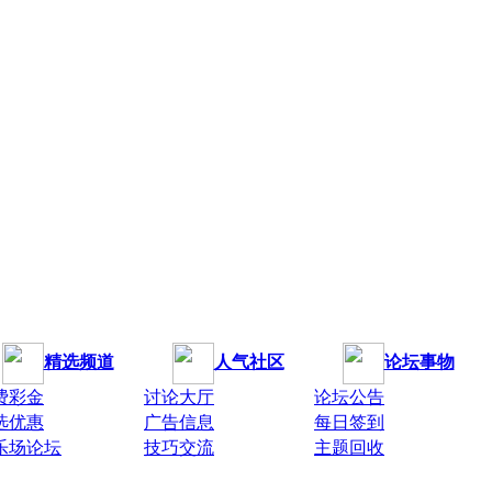
精选频道
人气社区
论坛事物
费彩金
讨论大厅
论坛公告
选优惠
广告信息
每日签到
乐场论坛
技巧交流
主题回收