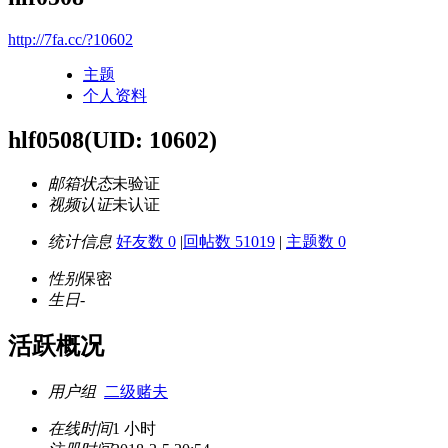
http://7fa.cc/?10602
主题
个人资料
hlf0508
(UID: 10602)
邮箱状态
未验证
视频认证
未认证
统计信息
好友数 0
|
回帖数 51019
|
主题数 0
性别
保密
生日
-
活跃概况
用户组
二级赌夫
在线时间
1 小时