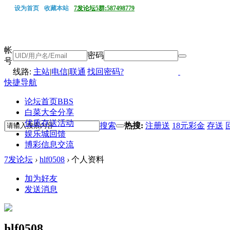
设为首页
收藏本站
7发论坛5群:587498779
帐
密码
号
线路:
主站
|
电信
|
联通
找回密码?
快捷导航
论坛首页
BBS
白菜大全分享
优质存送活动
搜索
热搜:
注册送
18元彩金
存送
娱乐城回馈
博彩信息交流
7发论坛
›
hlf0508
›
个人资料
加为好友
发送消息
hlf0508