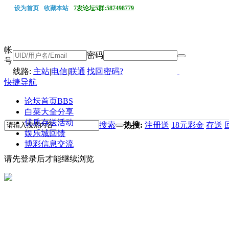
设为首页
收藏本站
7发论坛5群:587498779
帐
密码
号
线路:
主站
|
电信
|
联通
找回密码?
快捷导航
论坛首页
BBS
白菜大全分享
优质存送活动
搜索
热搜:
注册送
18元彩金
存送
娱乐城回馈
博彩信息交流
请先登录后才能继续浏览