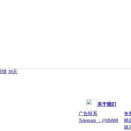
回馈
38元
关于我们
广告联系
免
Telegram ：@lfb888
精
娱