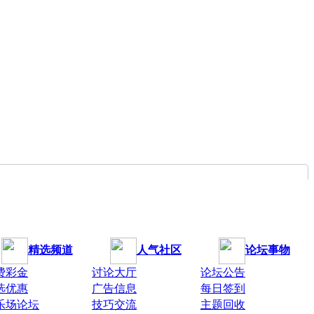
精选频道
人气社区
论坛事物
费彩金
讨论大厅
论坛公告
选优惠
广告信息
每日签到
乐场论坛
技巧交流
主题回收