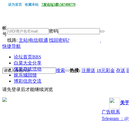
设为首页
收藏本站
7发论坛5群:587498779
帐
密码
号
线路:
主站
|
电信
|
联通
找回密码?
快捷导航
论坛首页
BBS
白菜大全分享
优质存送活动
搜索
热搜:
注册送
18元彩金
存送
娱乐城回馈
博彩信息交流
请先登录后才能继续浏览
关
广告联系
Telegram ：@