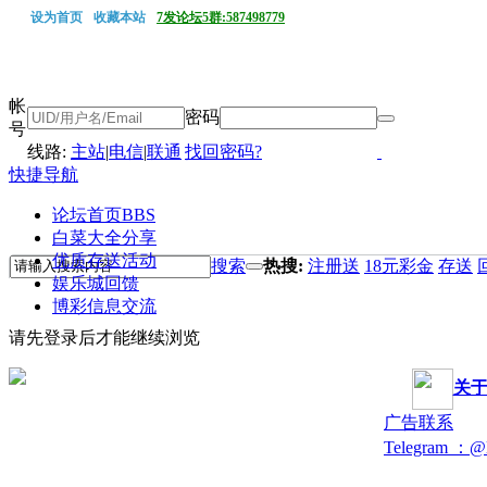
设为首页
收藏本站
7发论坛5群:587498779
帐
密码
号
线路:
主站
|
电信
|
联通
找回密码?
快捷导航
论坛首页
BBS
白菜大全分享
优质存送活动
搜索
热搜:
注册送
18元彩金
存送
娱乐城回馈
博彩信息交流
请先登录后才能继续浏览
关
广告联系
Telegram ：@