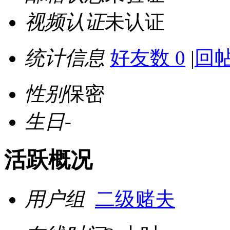
视频认证
未认证
统计信息
好友数 0
|
回帖
性别
保密
生日
-
活跃概况
用户组
二级赌夫