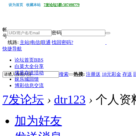
设为首页
收藏本站
7发论坛5群:587498779
帐
密码
号
线路:
主站
|
电信
|
联通
找回密码?
快捷导航
论坛首页
BBS
白菜大全分享
优质存送活动
搜索
热搜:
注册送
18元彩金
存送
娱乐城回馈
博彩信息交流
7发论坛
›
dtr123
›
个人资
加为好友