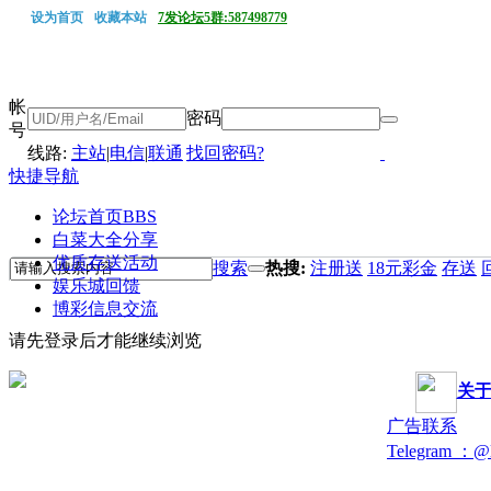
设为首页
收藏本站
7发论坛5群:587498779
帐
密码
号
线路:
主站
|
电信
|
联通
找回密码?
快捷导航
论坛首页
BBS
白菜大全分享
优质存送活动
搜索
热搜:
注册送
18元彩金
存送
娱乐城回馈
博彩信息交流
请先登录后才能继续浏览
关
广告联系
Telegram ：@