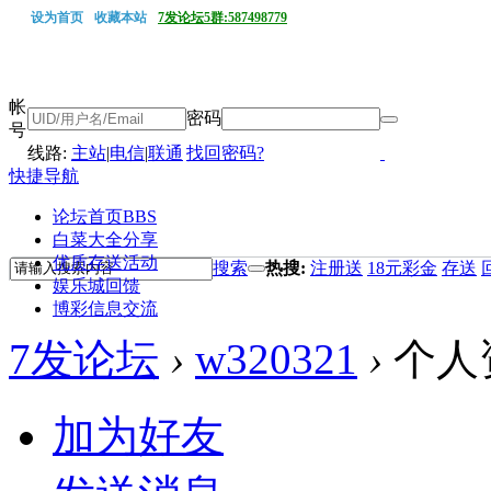
设为首页
收藏本站
7发论坛5群:587498779
帐
密码
号
线路:
主站
|
电信
|
联通
找回密码?
快捷导航
论坛首页
BBS
白菜大全分享
优质存送活动
搜索
热搜:
注册送
18元彩金
存送
娱乐城回馈
博彩信息交流
7发论坛
›
w320321
›
个人
加为好友