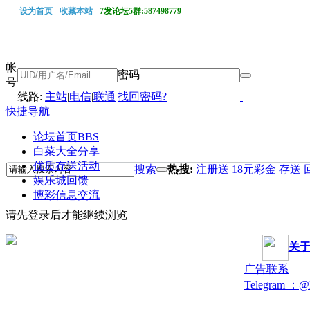
设为首页
收藏本站
7发论坛5群:587498779
帐
密码
号
线路:
主站
|
电信
|
联通
找回密码?
快捷导航
论坛首页
BBS
白菜大全分享
优质存送活动
搜索
热搜:
注册送
18元彩金
存送
娱乐城回馈
博彩信息交流
请先登录后才能继续浏览
关
广告联系
Telegram ：@