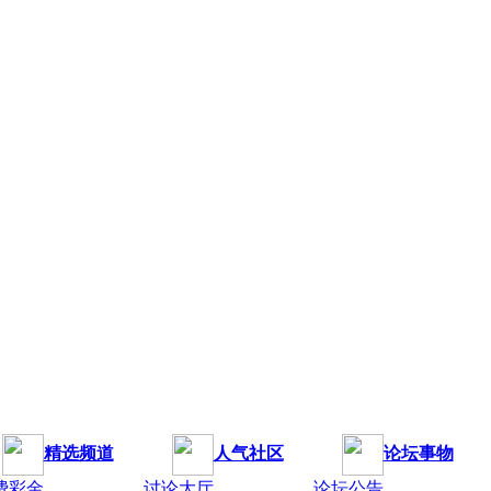
精选频道
人气社区
论坛事物
费彩金
讨论大厅
论坛公告