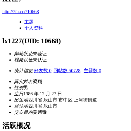
http://7fa.cc/?10668
主题
个人资料
lx1227
(UID: 10668)
邮箱状态
未验证
视频认证
未认证
统计信息
好友数 0
|
回帖数 50728
|
主题数 0
真实姓名
梁翔
性别
男
生日
1986 年 12 月 27 日
出生地
四川省 乐山市 市中区 上河街街道
居住地
四川省 乐山市
交友目的
黄赌毒
活跃概况