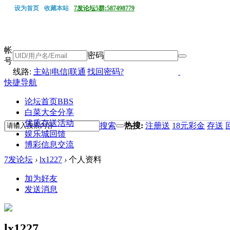
设为首页
收藏本站
7发论坛5群:587498779
帐
密码
号
线路:
主站
|
电信
|
联通
找回密码?
快捷导航
论坛首页
BBS
白菜大全分享
优质存送活动
搜索
热搜:
注册送
18元彩金
存送
娱乐城回馈
博彩信息交流
7发论坛
›
lx1227
›
个人资料
加为好友
发送消息
lx1227