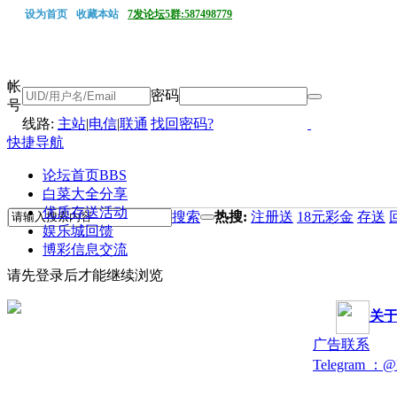
设为首页
收藏本站
7发论坛5群:587498779
帐
密码
号
线路:
主站
|
电信
|
联通
找回密码?
快捷导航
论坛首页
BBS
白菜大全分享
优质存送活动
搜索
热搜:
注册送
18元彩金
存送
娱乐城回馈
博彩信息交流
请先登录后才能继续浏览
关
广告联系
Telegram ：@