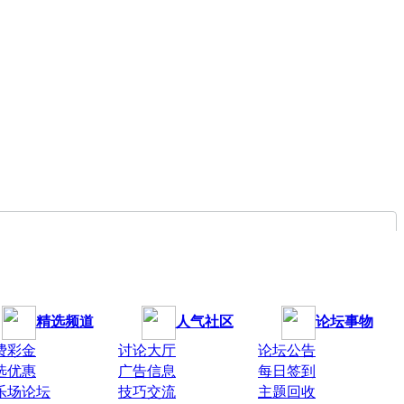
精选频道
人气社区
论坛事物
费彩金
讨论大厅
论坛公告
选优惠
广告信息
每日签到
乐场论坛
技巧交流
主题回收