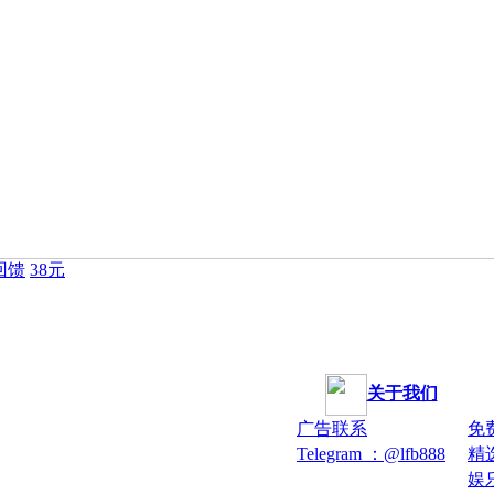
回馈
38元
关于我们
广告联系
免
Telegram ：@lfb888
精
娱