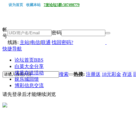
设为首页
收藏本站
7发论坛5群:587498779
帐
密码
号
线路:
主站
|
电信
|
联通
找回密码?
快捷导航
论坛首页
BBS
白菜大全分享
优质存送活动
搜索
热搜:
注册送
18元彩金
存送
娱乐城回馈
博彩信息交流
请先登录后才能继续浏览