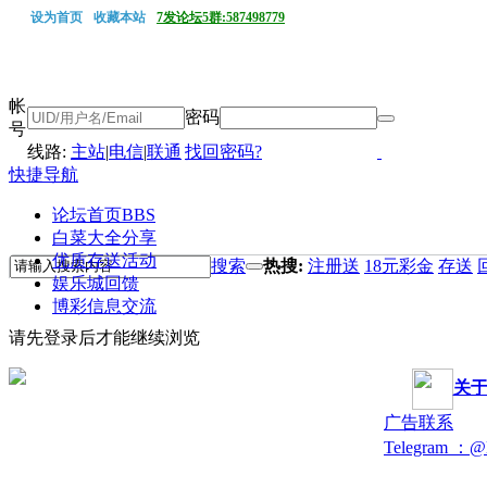
设为首页
收藏本站
7发论坛5群:587498779
帐
密码
号
线路:
主站
|
电信
|
联通
找回密码?
快捷导航
论坛首页
BBS
白菜大全分享
优质存送活动
搜索
热搜:
注册送
18元彩金
存送
娱乐城回馈
博彩信息交流
请先登录后才能继续浏览
关
广告联系
Telegram ：@