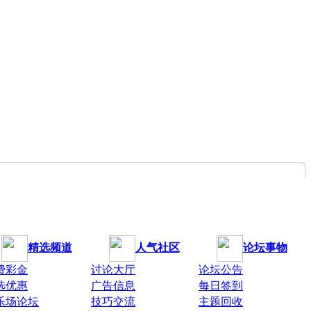
精选频道
人气社区
论坛事物
费彩金
讨论大厅
论坛公告
选优惠
广告信息
每日签到
乐场论坛
技巧交流
主题回收