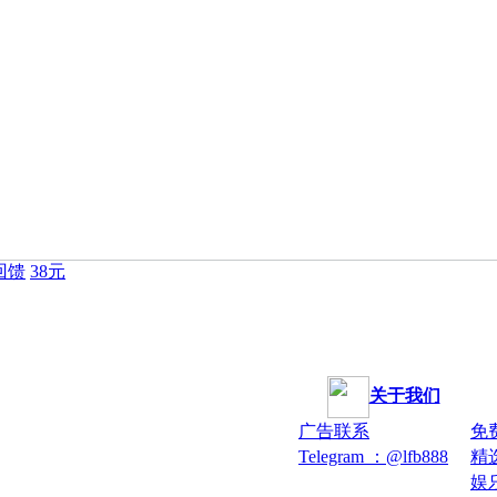
回馈
38元
关于我们
广告联系
免
Telegram ：@lfb888
精
娱