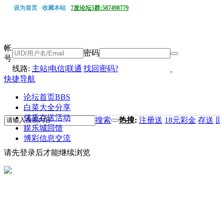
设为首页
收藏本站
7发论坛5群:587498779
帐
密码
号
线路:
主站
|
电信
|
联通
找回密码?
快捷导航
论坛首页
BBS
白菜大全分享
优质存送活动
搜索
热搜:
注册送
18元彩金
存送
娱乐城回馈
博彩信息交流
请先登录后才能继续浏览