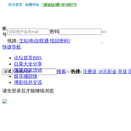
设为首页
收藏本站
7发论坛5群:587498779
帐
密码
号
线路:
主站
|
电信
|
联通
找回密码?
快捷导航
论坛首页
BBS
白菜大全分享
优质存送活动
搜索
热搜:
注册送
18元彩金
存送
娱乐城回馈
博彩信息交流
请先登录后才能继续浏览