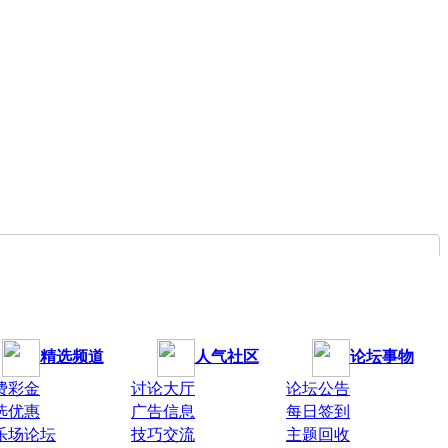
精选频道
人气社区
论坛事物
费彩金
讨论大厅
论坛公告
选优惠
广告信息
每日签到
乐场论坛
技巧交流
主题回收