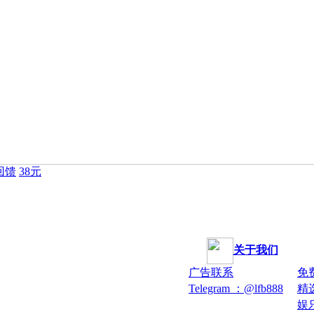
回馈
38元
关于我们
广告联系
免
Telegram ：@lfb888
精
娱