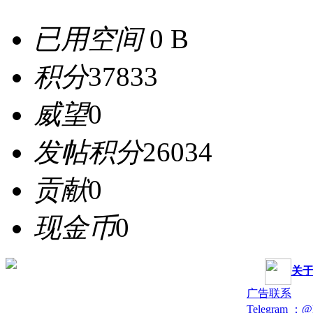
已用空间
0 B
积分
37833
威望
0
发帖积分
26034
贡献
0
现金币
0
关
广告联系
Telegram ：@