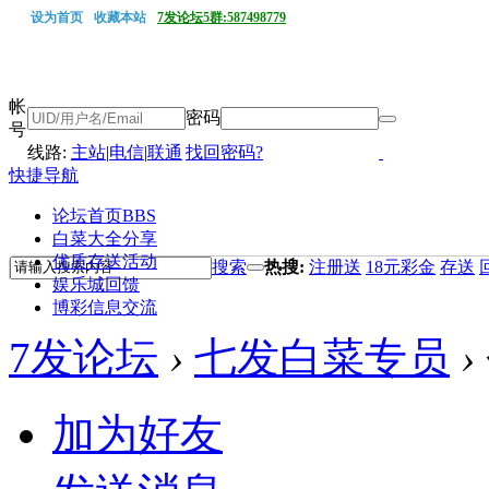
设为首页
收藏本站
7发论坛5群:587498779
帐
密码
号
线路:
主站
|
电信
|
联通
找回密码?
快捷导航
论坛首页
BBS
白菜大全分享
优质存送活动
搜索
热搜:
注册送
18元彩金
存送
娱乐城回馈
博彩信息交流
7发论坛
›
七发白菜专员
›
加为好友