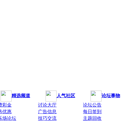
精选频道
人气社区
论坛事物
费彩金
讨论大厅
论坛公告
选优惠
广告信息
每日签到
乐场论坛
技巧交流
主题回收