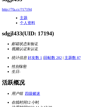
http://7fa.cc/?17194
主题
个人资料
sdgjl433
(UID: 17194)
邮箱状态
未验证
视频认证
未认证
统计信息
好友数 1
|
回帖数 282
|
主题数 87
性别
保密
生日
-
活跃概况
用户组
四级赌迷
在线时间
12 小时