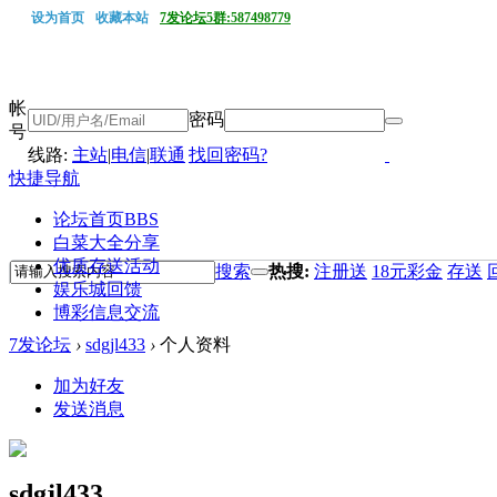
设为首页
收藏本站
7发论坛5群:587498779
帐
密码
号
线路:
主站
|
电信
|
联通
找回密码?
快捷导航
论坛首页
BBS
白菜大全分享
优质存送活动
搜索
热搜:
注册送
18元彩金
存送
娱乐城回馈
博彩信息交流
7发论坛
›
sdgjl433
›
个人资料
加为好友
发送消息
sdgjl433