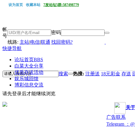
设为首页
收藏本站
7发论坛5群:587498779
帐
密码
号
线路:
主站
|
电信
|
联通
找回密码?
快捷导航
论坛首页
BBS
白菜大全分享
优质存送活动
搜索
热搜:
注册送
18元彩金
存送
娱乐城回馈
博彩信息交流
请先登录后才能继续浏览
关
广告联系
Telegram ：@