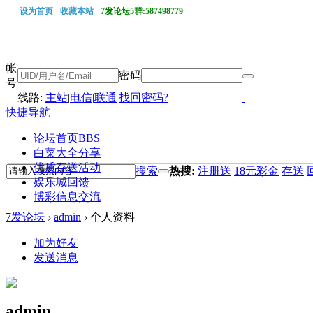
设为首页
收藏本站
7发论坛5群:587498779
帐
密码
号
线路:
主站
|
电信
|
联通
找回密码?
快捷导航
论坛首页
BBS
白菜大全分享
优质存送活动
搜索
热搜:
注册送
18元彩金
存送
娱乐城回馈
博彩信息交流
7发论坛
›
admin
›
个人资料
加为好友
发送消息
admin