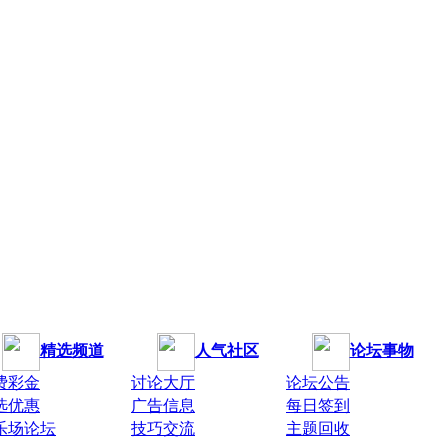
精选频道
人气社区
论坛事物
费彩金
讨论大厅
论坛公告
选优惠
广告信息
每日签到
乐场论坛
技巧交流
主题回收