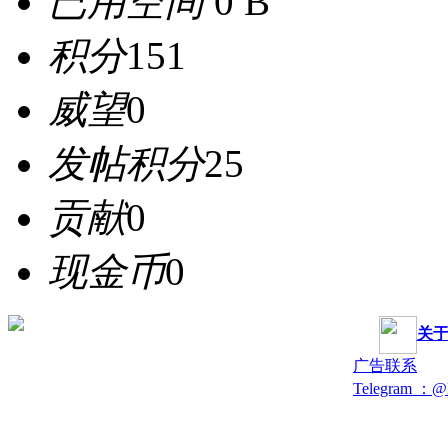
已用空间
0 B
积分
151
威望
0
发帖积分
25
贡献
0
现金币
0
关
广告联系
Telegram ：@