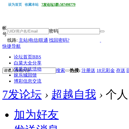
设为首页
收藏本站
7发论坛5群:587498779
帐
密码
号
线路:
主站
|
电信
|
联通
找回密码?
快捷导航
论坛首页
BBS
白菜大全分享
优质存送活动
搜索
热搜:
注册送
18元彩金
存送
娱乐城回馈
博彩信息交流
7发论坛
›
超越自我
›
个人
加为好友