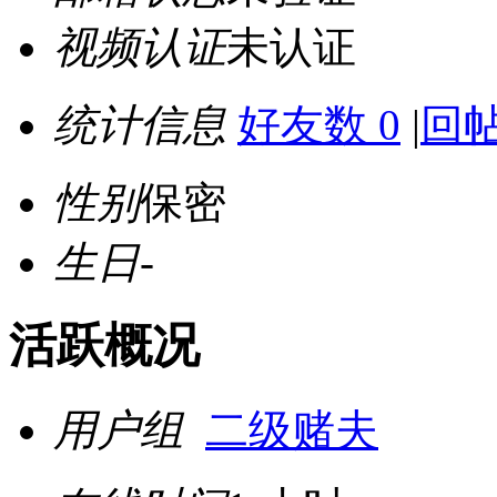
视频认证
未认证
统计信息
好友数 0
|
回帖
性别
保密
生日
-
活跃概况
用户组
二级赌夫