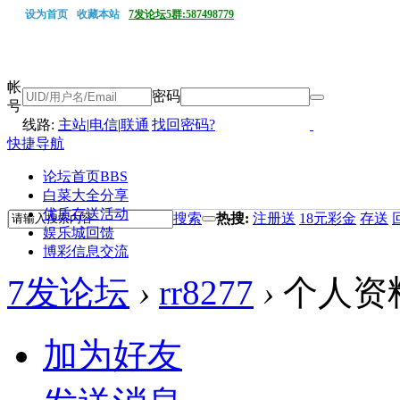
设为首页
收藏本站
7发论坛5群:587498779
帐
密码
号
线路:
主站
|
电信
|
联通
找回密码?
快捷导航
论坛首页
BBS
白菜大全分享
优质存送活动
搜索
热搜:
注册送
18元彩金
存送
娱乐城回馈
博彩信息交流
7发论坛
›
rr8277
›
个人资
加为好友