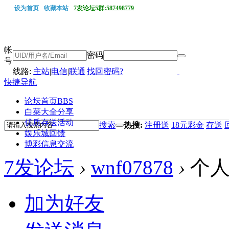
设为首页
收藏本站
7发论坛5群:587498779
帐
密码
号
线路:
主站
|
电信
|
联通
找回密码?
快捷导航
论坛首页
BBS
白菜大全分享
优质存送活动
搜索
热搜:
注册送
18元彩金
存送
娱乐城回馈
博彩信息交流
7发论坛
›
wnf07878
›
个人
加为好友