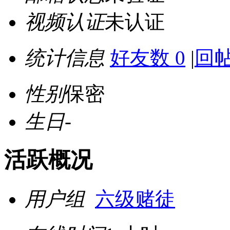
视频认证
未认证
统计信息
好友数 0
|
回帖
性别
保密
生日
-
活跃概况
用户组
六级赌徒