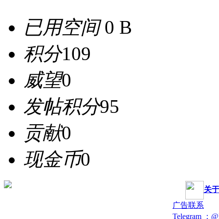
已用空间
0 B
积分
109
威望
0
发帖积分
95
贡献
0
现金币
0
关
广告联系
Telegram ：@