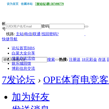
设为首页
收藏本站
7发论坛5群:587498779
帐
密码
号
线路:
主站
|
电信
|
联通
找回密码?
快捷导航
论坛首页
BBS
白菜大全分享
优质存送活动
搜索
热搜:
注册送
18元彩金
存送
娱乐城回馈
博彩信息交流
7发论坛
›
OPE体育电竞
加为好友