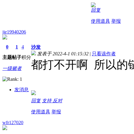
回复
使用道具
举报
jie19940206
0
1
4
沙发
发表于 2022-4-1 01:15:32
|
只看该作者
主题
帖子
积分
都打不开啊 所以的
一级赌者
发消息
回复
支持
反对
使用道具
举报
wfr127020