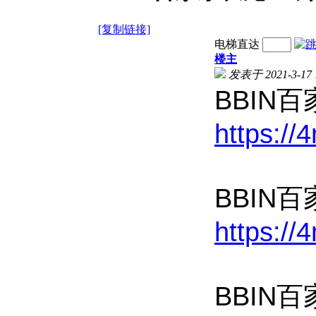
[复制链接]
电梯直达
楼主
发表于 2021-3-17 1
BBIN百
https://
BBIN
https://
BBIN百