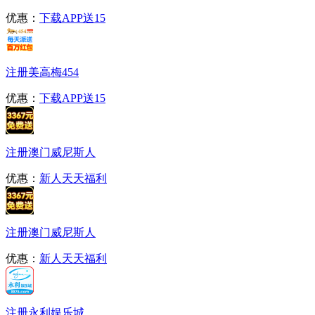
优惠：
下载APP送15
注册
美高梅454
优惠：
下载APP送15
注册
澳门威尼斯人
优惠：
新人天天福利
注册
澳门威尼斯人
优惠：
新人天天福利
注册
永利娱乐城