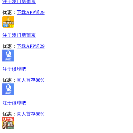
注册
澳门新葡京
优惠：
下载APP送29
注册
澳门新葡京
优惠：
下载APP送29
注册
谈球吧
优惠：
真人首存88%
注册
谈球吧
优惠：
真人首存88%