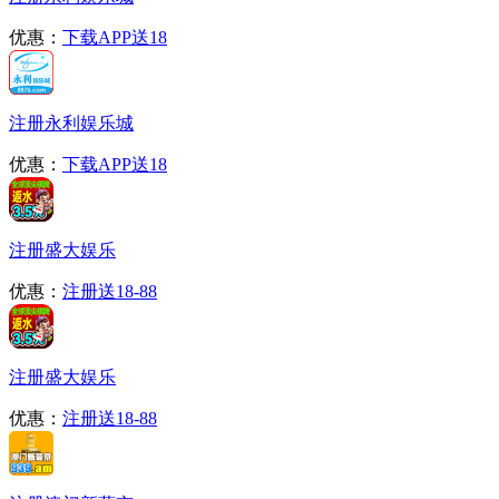
优惠：
下载APP送18
注册
永利娱乐城
优惠：
下载APP送18
注册
盛大娱乐
优惠：
注册送18-88
注册
盛大娱乐
优惠：
注册送18-88