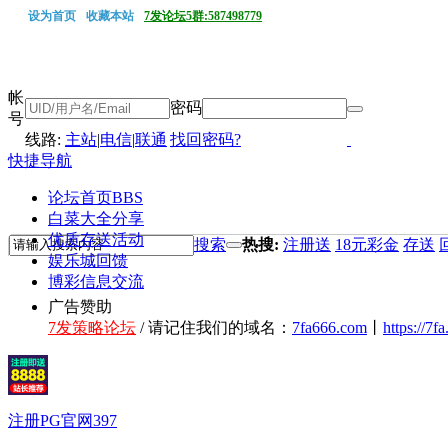
设为首页
收藏本站
7发论坛5群:587498779
帐
密码
号
线路:
主站
|
电信
|
联通
找回密码?
快捷导航
论坛首页
BBS
白菜大全分享
优质存送活动
搜索
热搜:
注册送
18元彩金
存送
娱乐城回馈
博彩信息交流
广告赞助
7发策略论坛
/ 请记住我们的域名：
7fa666.com
丨
https://7fa
注册
PG官网397