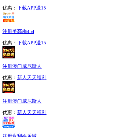
优惠：
下载APP送15
注册
美高梅454
优惠：
下载APP送15
注册
澳门威尼斯人
优惠：
新人天天福利
注册
澳门威尼斯人
优惠：
新人天天福利
注册
永利娱乐城