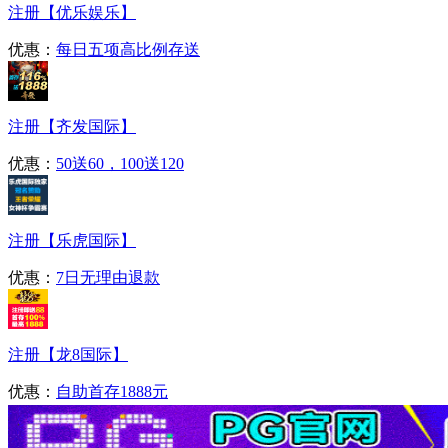
注册
【优乐娱乐】
优惠：
每日五项高比例存送
注册
【齐发国际】
优惠：
50送60，100送120
注册
【乐虎国际】
优惠：
7日无理由退款
注册
【龙8国际】
优惠：
自助首存1888元