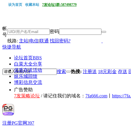
设为首页
收藏本站
7发论坛5群:587498779
帐
密码
号
线路:
主站
|
电信
|
联通
找回密码?
快捷导航
论坛首页
BBS
白菜大全分享
优质存送活动
搜索
热搜:
注册送
18元彩金
存送
娱乐城回馈
博彩信息交流
广告赞助
7发策略论坛
/ 请记住我们的域名：
7fa666.com
丨
https://7fa
注册
PG官网397