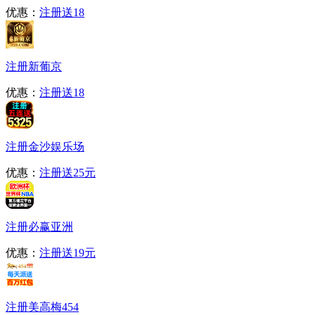
优惠：
注册送18
注册
新葡京
优惠：
注册送18
注册
金沙娱乐场
优惠：
注册送25元
注册
必赢亚洲
优惠：
注册送19元
注册
美高梅454