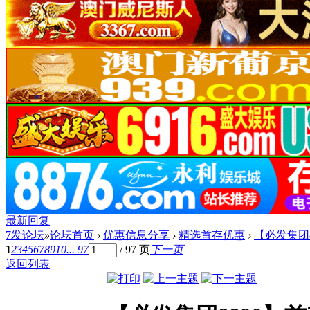
最新回复
7发论坛
»
论坛首页
›
优惠信息分享
›
精选首存优惠
›
【必发集团8
1
2
3
4
5
6
7
8
9
10
... 97
/ 97 页
下一页
返回列表