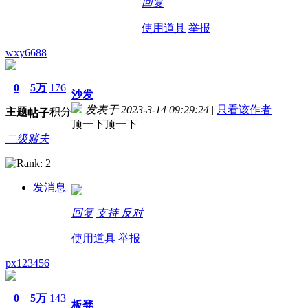
回复
使用道具
举报
wxy6688
0
5万
176
沙发
发表于 2023-3-14 09:29:24
|
只看该作者
主题
积分
帖子
顶一下顶一下
二级赌夫
发消息
回复
支持
反对
使用道具
举报
px123456
0
5万
143
板凳