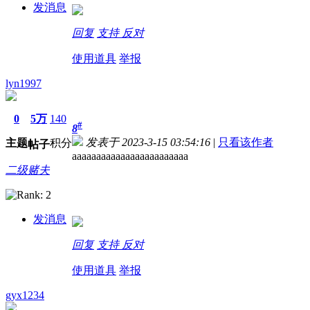
发消息
回复
支持
反对
使用道具
举报
lyn1997
0
5万
140
#
8
发表于 2023-3-15 03:54:16
|
只看该作者
主题
积分
帖子
aaaaaaaaaaaaaaaaaaaaaaaa
二级赌夫
发消息
回复
支持
反对
使用道具
举报
gyx1234