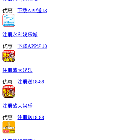
优惠：
下载APP送18
注册
永利娱乐城
优惠：
下载APP送18
注册
盛大娱乐
优惠：
注册送18-88
注册
盛大娱乐
优惠：
注册送18-88