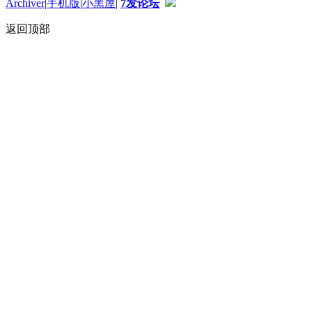
Archiver
|
手机版
|
小黑屋
|
7发论坛
返回顶部