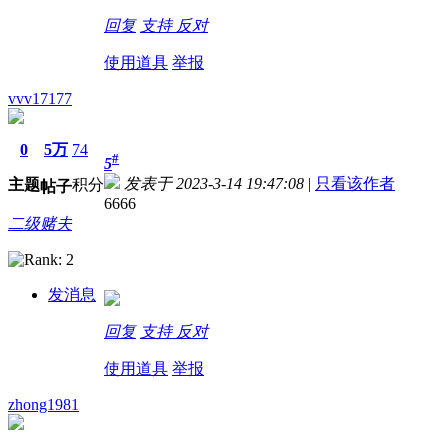
回复
支持
反对
使用道具
举报
vvv17177
0
5万
74
#
5
发表于 2023-3-14 19:47:08
|
只看该作者
主题
积分
帖子
6666
二级赌夫
发消息
回复
支持
反对
使用道具
举报
zhong1981