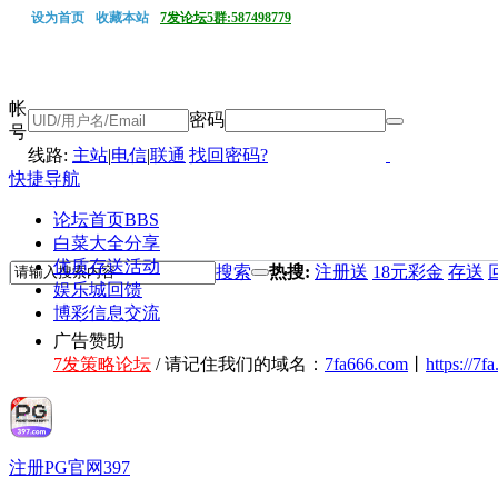
设为首页
收藏本站
7发论坛5群:587498779
帐
密码
号
线路:
主站
|
电信
|
联通
找回密码?
快捷导航
论坛首页
BBS
白菜大全分享
优质存送活动
搜索
热搜:
注册送
18元彩金
存送
娱乐城回馈
博彩信息交流
广告赞助
7发策略论坛
/ 请记住我们的域名：
7fa666.com
丨
https://7fa
注册
PG官网397