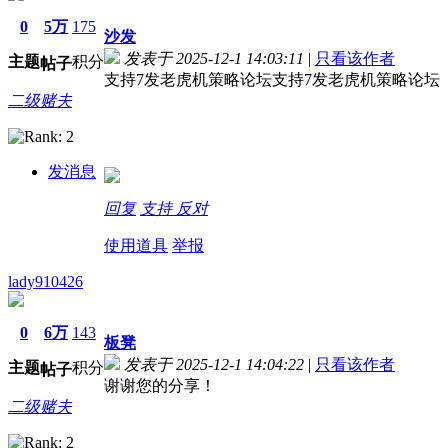
0
5万
175
沙发
发表于 2025-12-1 14:03:11
|
只看该作者
主题
积分
帖子
支持7发老虎机策略论坛支持7发老虎机策略论坛
二级赌夫
发消息
回复
支持
反对
使用道具
举报
lady910426
0
6万
143
板凳
发表于 2025-12-1 14:04:22
|
只看该作者
主题
积分
帖子
谢谢您的分享！
二级赌夫