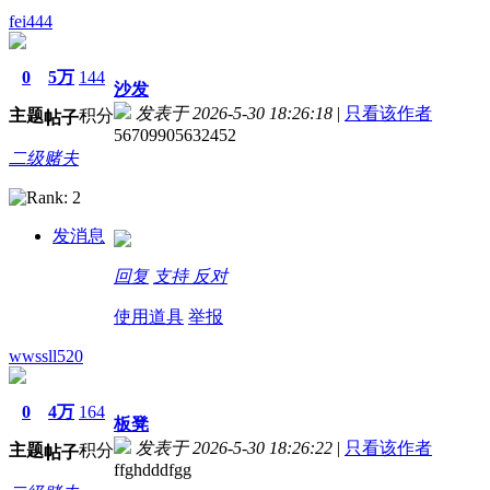
fei444
0
5万
144
沙发
发表于 2026-5-30 18:26:18
|
只看该作者
主题
积分
帖子
56709905632452
二级赌夫
发消息
回复
支持
反对
使用道具
举报
wwssll520
0
4万
164
板凳
发表于 2026-5-30 18:26:22
|
只看该作者
主题
积分
帖子
ffghdddfgg