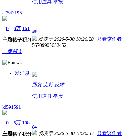
使用道具
举报
a7543195
0
6万
161
#
5
发表于 2026-5-30 18:26:28
|
只看该作者
主题
积分
帖子
56709905632452
二级赌夫
发消息
回复
支持
反对
使用道具
举报
kl591591
0
5万
108
#
6
发表于 2026-5-30 18:26:33
|
只看该作者
主题
积分
帖子