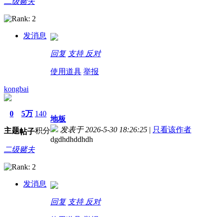
二级赌夫
发消息
回复
支持
反对
使用道具
举报
kongbai
0
5万
140
地板
发表于 2026-5-30 18:26:25
|
只看该作者
主题
积分
帖子
dgdhdhddhdh
二级赌夫
发消息
回复
支持
反对