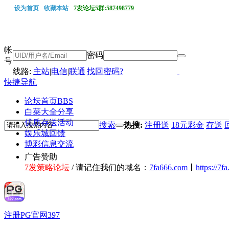
设为首页
收藏本站
7发论坛5群:587498779
帐
密码
号
线路:
主站
|
电信
|
联通
找回密码?
快捷导航
论坛首页
BBS
白菜大全分享
优质存送活动
搜索
热搜:
注册送
18元彩金
存送
娱乐城回馈
博彩信息交流
广告赞助
7发策略论坛
/ 请记住我们的域名：
7fa666.com
丨
https://7fa
注册
PG官网397