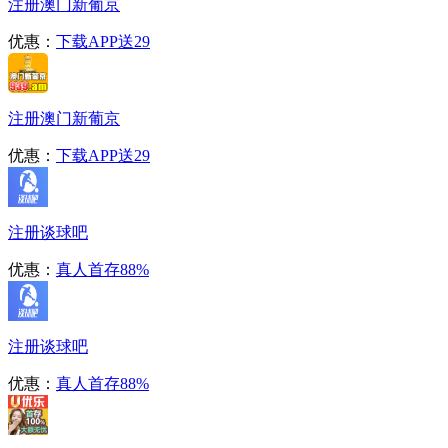
注册
澳门新葡京
优惠：
下载APP送29
注册
澳门新葡京
优惠：
下载APP送29
注册
谈球吧
优惠：
真人首存88%
注册
谈球吧
优惠：
真人首存88%