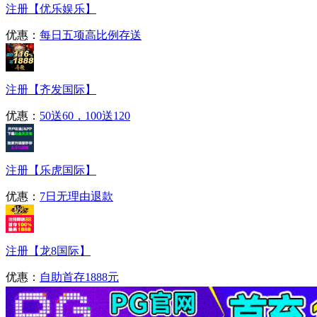
注册
【优乐娱乐】
优惠：
每日五项高比例存送
注册
【齐发国际】
优惠：
50送60，100送120
注册
【乐虎国际】
优惠：
7日无理由退款
注册
【龙8国际】
优惠：
自助首存1888元